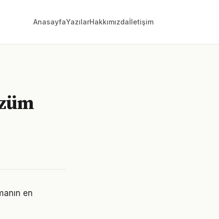
Anasayfa
Yazılar
Hakkımızda
İletişim
özüm
rmanın en
.