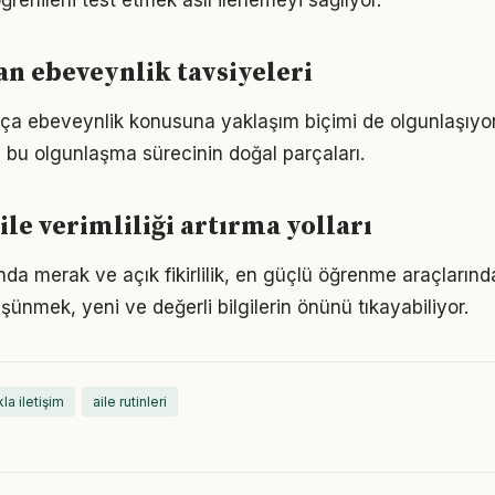
ğrenileni test etmek asıl ilerlemeyi sağlıyor.
n ebeveynlik tavsiyeleri
tıkça ebeveynlik konusuna yaklaşım biçimi de olgunlaşıyo
a bu olgunlaşma sürecinin doğal parçaları.
ile verimliliği artırma yolları
da merak ve açık fikirlilik, en güçlü öğrenme araçlarından
üşünmek, yeni ve değerli bilgilerin önünü tıkayabiliyor.
la iletişim
aile rutinleri