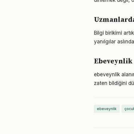
dinlemek değil, ö
Uzmanlarda
Bilgi birikimi ar
yanılgılar aslınd
Ebeveynlik 
ebeveynlik alanın
zaten bildiğini d
ebeveynlik
çocuk