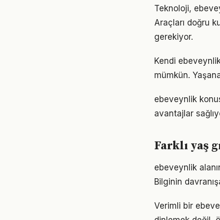
Teknoloji, ebevey
Araçları doğru ku
gerekiyor.
Kendi ebeveynli
mümkün. Yaşanan
ebeveynlik konu
avantajlar sağlıyo
Farklı yaş 
ebeveynlik alanın
Bilginin davranı
Verimli bir ebev