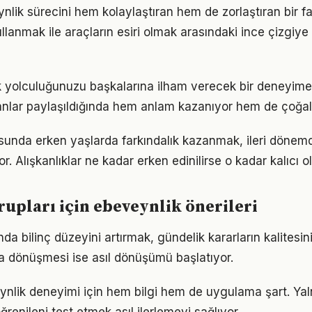
nlik sürecini hem kolaylaştıran hem de zorlaştıran bir fak
llanmak ile araçların esiri olmak arasındaki ince çizgiy
k yolculuğunuzu başkalarına ilham verecek bir deneyim
lar paylaşıldığında hem anlam kazanıyor hem de çoğalı
sunda erken yaşlarda farkındalık kazanmak, ileri dönem
r. Alışkanlıklar ne kadar erken edinilirse o kadar kalıcı ol
grupları için ebeveynlik önerileri
da bilinç düzeyini artırmak, gündelik kararların kalitesini
şa dönüşmesi ise asıl dönüşümü başlatıyor.
eynlik deneyimi için hem bilgi hem de uygulama şart. Ya