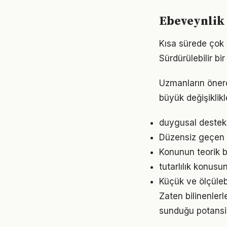
Ebeveynlik 
Kısa sürede çok 
Sürdürülebilir b
Uzmanların önerd
büyük değişiklikl
duygusal destek 
Düzensiz geçen g
Konunun teorik b
tutarlılık konusu
Küçük ve ölçülebil
Zaten bilinenler
sunduğu potansiy