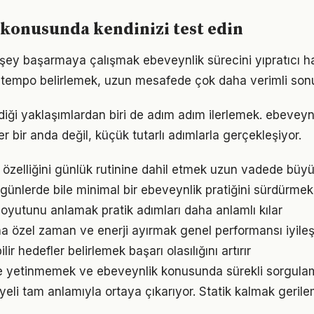
konusunda kendinizi test edin
şey başarmaya çalışmak ebeveynlik sürecini yıpratıcı hal
ir tempo belirlemek, uzun mesafede çok daha verimli son
iği yaklaşımlardan biri de adım adım ilerlemek. ebevey
er bir anda değil, küçük tutarlı adımlarla gerçekleşiyor.
özelliğini günlük rutinine dahil etmek uzun vadede büyük
ünlerde bile minimal bir ebeveynlik pratiğini sürdürmek
oyutunu anlamak pratik adımları daha anlamlı kılar
na özel zaman ve enerji ayırmak genel performansı iyileşt
ir hedefler belirlemek başarı olasılığını artırır
le yetinmemek ve ebeveynlik konusunda sürekli sorgula
eli tam anlamıyla ortaya çıkarıyor. Statik kalmak gerilem