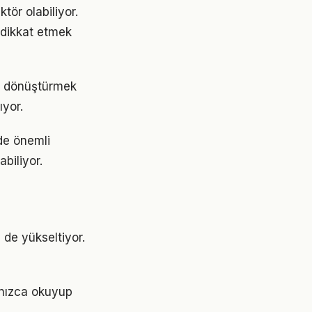
tör olabiliyor.
e dikkat etmek
e dönüştürmek
yor.
de önemli
abiliyor.
 de yükseltiyor.
lnızca okuyup