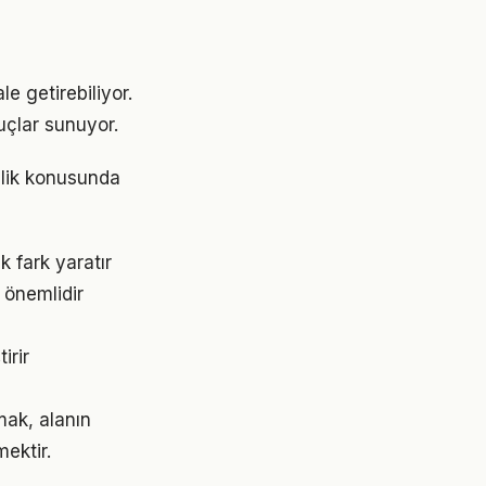
e getirebiliyor.
uçlar sunuyor.
nlik konusunda
 fark yaratır
 önemlidir
irir
mak, alanın
ektir.