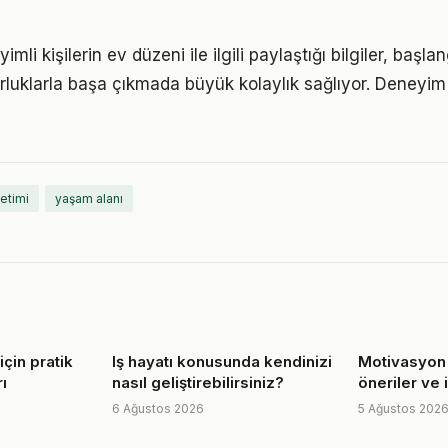
li kişilerin ev düzeni ile ilgili paylaştığı bilgiler, başla
luklarla başa çıkmada büyük kolaylık sağlıyor. Deneyim
etimi
yaşam alanı
çin pratik
Iş hayatı konusunda kendinizi
Motivasyon i
ı
nasıl geliştirebilirsiniz?
öneriler ve 
6 Ağustos 2026
5 Ağustos 202