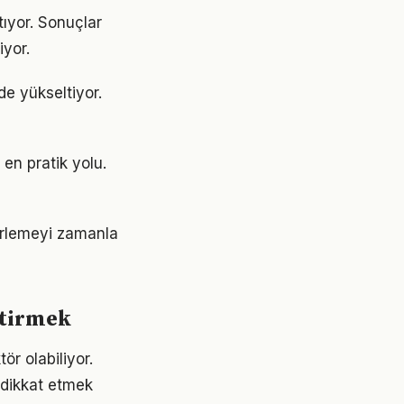
tıyor. Sonuçlar
yor.
de yükseltiyor.
en pratik yolu.
erlemeyi zamanla
ştirmek
ör olabiliyor.
e dikkat etmek