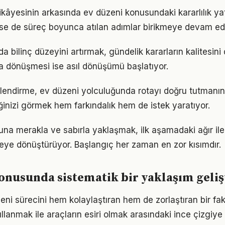
ikâyesinin arkasında ev düzeni konusundaki kararlılık ya
 de süreç boyunca atılan adımlar birikmeye devam edi
a bilinç düzeyini artırmak, gündelik kararların kalitesini 
şa dönüşmesi ise asıl dönüşümü başlatıyor.
lendirme, ev düzeni yolculuğunda rotayı doğru tutmanın 
iğinizi görmek hem farkındalık hem de istek yaratıyor.
na merakla ve sabırla yaklaşmak, ilk aşamadaki ağır il
eye dönüştürüyor. Başlangıç her zaman en zor kısımdır.
onusunda sistematik bir yaklaşım geli
eni sürecini hem kolaylaştıran hem de zorlaştıran bir fakt
llanmak ile araçların esiri olmak arasındaki ince çizgiy