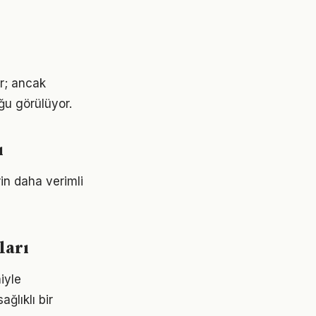
or; ancak
ğu görülüyor.
ı
rin daha verimli
ları
iyle
ğlıklı bir