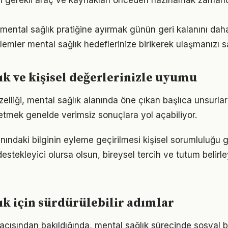
in gerekli araç ve kaynakları önceden hazırlamak zaman
mental sağlık pratiğine ayırmak günün geri kalanını daha 
emler mental sağlık hedeflerinize birikerek ulaşmanızı s
ık ve kişisel değerlerinizle uyumu
lliği, mental sağlık alanında öne çıkan başlıca unsurlar
etmek genelde verimsiz sonuçlara yol açabiliyor.
nındaki bilginin eyleme geçirilmesi kişisel sorumluluğu ge
estekleyici olursa olsun, bireysel tercih ve tutum belirl
ık için sürdürülebilir adımlar
 açısından bakıldığında, mental sağlık sürecinde sosyal b