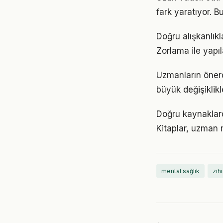
fark yaratıyor. B
Doğru alışkanlıkl
Zorlama ile yapıl
Uzmanların önerd
büyük değişiklikl
Doğru kaynaklarda
Kitaplar, uzman m
mental sağlık
zih