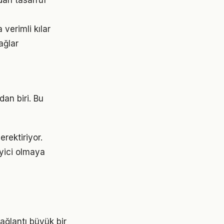
dan tasarruf
verimli kılar
ağlar
dan biri. Bu
rektiriyor.
eyici olmaya
ağlantı büyük bir