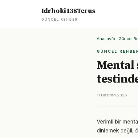
Idrhoki138Terus
GÜNCEL REHBER
Anasayfa
·
Güncel R
GÜNCEL REHBE
Mental 
testind
11 Haziran 2026
Verimli bir ment
dinlemek değil, ö