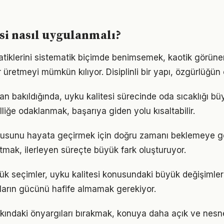
si nasıl uygulanmalı?
ratiklerini sistematik biçimde benimsemek, kaotik görüne
 üretmeyi mümkün kılıyor. Disiplinli bir yapı, özgürlüğün
dan bakıldığında, uyku kalitesi sürecinde oda sıcaklığı büy
lliğe odaklanmak, başarıya giden yolu kısaltabilir.
onusunu hayata geçirmek için doğru zamanı beklemeye g
mak, ilerleyen süreçte büyük fark oluşturuyor.
ük seçimler, uyku kalitesi konusundaki büyük değişimleri
ıkların gücünü hafife almamak gerekiyor.
kkındaki önyargıları bırakmak, konuya daha açık ve nes