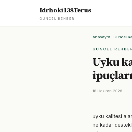
Idrhoki138Terus
GÜNCEL REHBER
Anasayfa
·
Güncel R
GÜNCEL REHBE
Uyku kal
ipuçlar
18 Haziran 2026
uyku kalitesi ala
ne kadar destekl