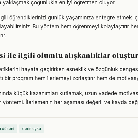
la yaklaşmak çoğunlukla en iyi öğretmen oluyor.
 ilgili öğrendiklerinizi günlük yaşamınıza entegre etmek i
ayabilirsiniz. Bu yöntem hem öğrenmeyi kolaylaştırır h
ır.
si ile ilgili olumlu alışkanlıklar oluşt
ratiklerini hayata geçirirken esneklik ve özgünlük denge
tı bir program hem ilerlemeyi zorlaştırır hem de motivas
anında küçük kazanımları kutlamak, uzun vadede motiva
bir yöntemi. İlerlemenin her aşaması değerli ve kayda değ
u düzeni
derin uyku