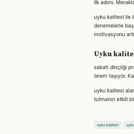
ilk adımı. Merak
uyku kalitesi ile
denemelerle başl
motivasyonu artır
Uyku kalite
sabah dinçliği p
önem taşıyor. Ka
uyku kalitesi al
tutmanın etkili 
uyku kalitesi
uyk