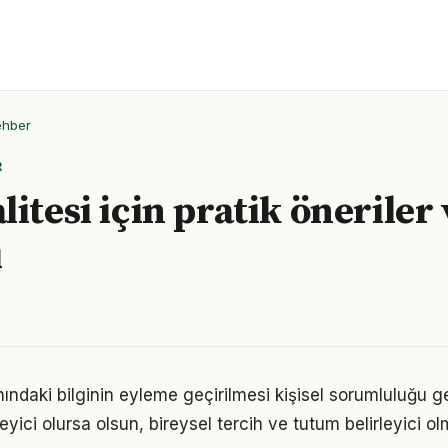
ehber
R
itesi için pratik öneriler 
ı
nındaki bilginin eyleme geçirilmesi kişisel sorumluluğu g
eyici olursa olsun, bireysel tercih ve tutum belirleyici