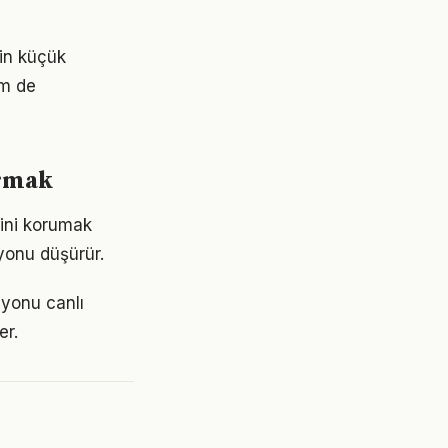
çin küçük
em de
urmak
sini korumak
yonu düşürür.
syonu canlı
er.