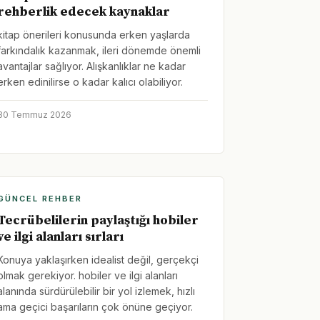
rehberlik edecek kaynaklar
kitap önerileri konusunda erken yaşlarda
farkındalık kazanmak, ileri dönemde önemli
avantajlar sağlıyor. Alışkanlıklar ne kadar
erken edinilirse o kadar kalıcı olabiliyor.
30 Temmuz 2026
GÜNCEL REHBER
Tecrübelilerin paylaştığı hobiler
ve ilgi alanları sırları
Konuya yaklaşırken idealist değil, gerçekçi
olmak gerekiyor. hobiler ve ilgi alanları
alanında sürdürülebilir bir yol izlemek, hızlı
ama geçici başarıların çok önüne geçiyor.